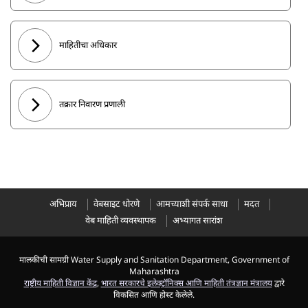
माहितीचा अधिकार
तक्रार निवारण प्रणाली
अभिप्राय
वेबसाइट धोरणे
आमच्याशी संपर्क साधा
मदत
वेब माहिती व्यवस्थापक
अभ्यागत सारांश
मालकीची सामग्री Water Supply and Sanitation Department, Government of
Maharashtra
राष्ट्रीय माहिती विज्ञान केंद्र
,
भारत सरकारचे इलेक्ट्रॉनिक्स आणि माहिती तंत्रज्ञान मंत्रालय
द्वारे
विकसित आणि होस्ट केलेले.